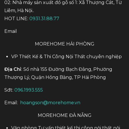
02: Nhà máy sản xuất đồ gỗ số 1: Xã Thượng Cát, Từ
Liêm, Hà Nội..
HOT LINE:
0931.31.88.77
Email
MOREHOME HẢI PHÒNG
VP Thiết Kế & Thi Công Nội Thất chuyên nghiệp
Địa Chỉ
: Số nhà 155 Đường Bạch Đằng, Phường
Thượng Lý, Quận Hồng Bàng, TP Hải Phòng
Sđt:
096.1993.555
Email:
hoangson@morehome.vn
MOREHOME ĐÀ NẴNG
Văn phòng Tư vấn thiết kế thi công nội thất nội