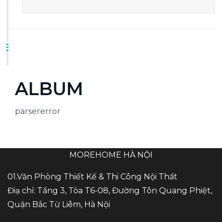
ALBUM
parsererror
MOREHOME HÀ NỘI
01.Văn Phòng Thiết Kế & Thi Công Nội Thất
Điạ chỉ: Tầng 3, Tòa T6-08, Đường Tôn Quang Phiệt,
Quận Bắc Từ Liêm, Hà Nội