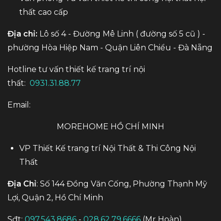
thất cao cấp
Địa chỉ:
Lô số 4 - Đường Mê Linh ( đường số 5 cũ ) -
phường Hòa Hiệp Nam - Quận Liên Chiểu - Đà Nẵng
Hotline tư vấn thiết kế trang trí nội
thất:
0931.31.88.77
Email:
MOREHOME HỒ CHÍ MINH
VP Thiết Kế trang trí Nội Thất & Thi Công Nội
Thất
Địa Chỉ
: Số 144 Đồng Văn Cống, Phường Thạnh Mỹ
Lợi, Quận 2, Hồ Chí Minh
Sđt:
097.543.8686
-
028.62.79.6666
(Mr Hoàn)