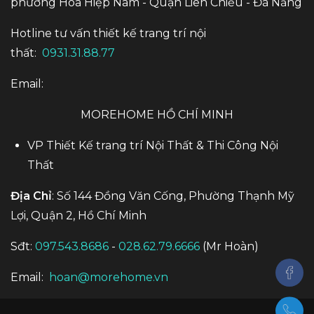
phường Hòa Hiệp Nam - Quận Liên Chiểu - Đà Nẵng
Hotline tư vấn thiết kế trang trí nội
thất:
0931.31.88.77
Email:
MOREHOME HỒ CHÍ MINH
VP Thiết Kế trang trí Nội Thất & Thi Công Nội
Thất
Địa Chỉ
: Số 144 Đồng Văn Cống, Phường Thạnh Mỹ
Lợi, Quận 2, Hồ Chí Minh
Sđt:
097.543.8686
-
028.62.79.6666
(Mr Hoàn)
Email:
hoan@morehome.vn