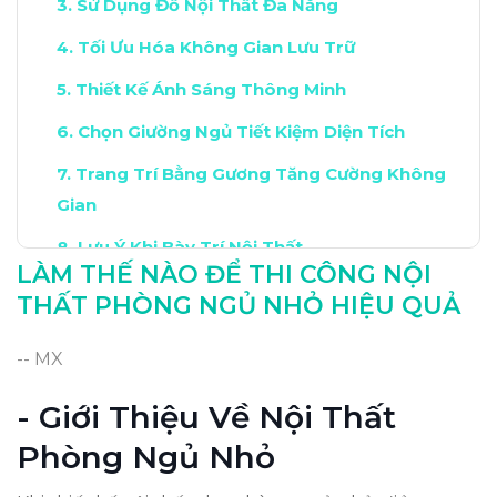
Sử Dụng Đồ Nội Thất Đa Năng
Tối Ưu Hóa Không Gian Lưu Trữ
Thiết Kế Ánh Sáng Thông Minh
Chọn Giường Ngủ Tiết Kiệm Diện Tích
Trang Trí Bằng Gương Tăng Cường Không
Gian
Lưu Ý Khi Bày Trí Nội Thất
LÀM THẾ NÀO ĐỂ THI CÔNG NỘI
Kết Luận: Tạo Nên Phòng Ngủ Hoàn Hảo
THẤT PHÒNG NGỦ NHỎ HIỆU QUẢ
-- MX
- Giới Thiệu Về Nội Thất
Phòng Ngủ Nhỏ