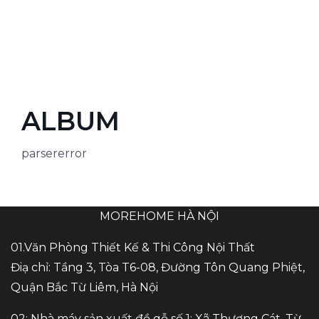
ALBUM
parsererror
MOREHOME HÀ NỘI
01.Văn Phòng Thiết Kế & Thi Công Nội Thất
Điạ chỉ: Tầng 3, Tòa T6-08, Đường Tôn Quang Phiệt,
Quận Bắc Từ Liêm, Hà Nội
02: Nhà máy sản xuất đồ gỗ số 1: Xã Thượng Cát, Từ