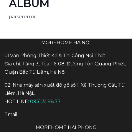
ALBUM
parsererror
MOREHOME HÀ NỘI
01.Văn Phòng Thiết Kế & Thi Công Nội Thất
Điạ chỉ: Tầng 3, Tòa T6-08, Đường Tôn Quang Phiệt,
Quận Bắc Từ Liêm, Hà Nội
02: Nhà máy sản xuất đồ gỗ số 1: Xã Thượng Cát, Từ
Liêm, Hà Nội..
HOT LINE:
0931.31.88.77
Email
MOREHOME HẢI PHÒNG