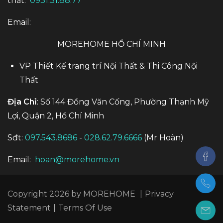
thất:
0931.31.88.77
Email:
MOREHOME HỒ CHÍ MINH
VP Thiết Kế trang trí Nội Thất & Thi Công Nội
Thất
Địa Chỉ
: Số 144 Đồng Văn Cống, Phường Thạnh Mỹ
Lợi, Quận 2, Hồ Chí Minh
Sđt:
097.543.8686
-
028.62.79.6666
(Mr Hoàn)
Email:
hoan@morehome.vn
Copyright 2026 by MOREHOME
|
Privacy
Statement
|
Terms Of Use