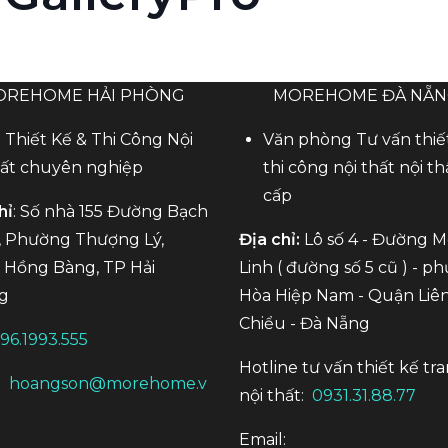
OREHOME HẢI PHÒNG
MOREHOME ĐÀ NẴ
 Thiết Kế & Thi Công Nội
Văn phòng Tư vấn thiế
ất chuyên nghiệp
thi công nội thất nội th
cấp
hỉ
: Số nhà 155 Đường Bạch
 Phường Thượng Lý,
Địa chỉ:
Lô số 4 - Đường 
Hồng Bàng, TP Hải
Linh ( đường số 5 cũ ) - p
g
Hòa Hiệp Nam - Quận Liê
Chiểu - Đà Nẵng
96.1993.555
Hotline tư vấn thiết kế tra
:
hoangson@morehome.v
nội thất:
0931.31.88.77
Email: