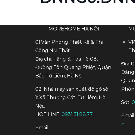
MOREHOME HÀ NỘI
M
01.Văn Phòng Thiết Kế & Thi
VP
Công Nội Thất
Th
Điạ chỉ: Tầng 3, Tòa T6-08,
Địa C
Đường Tôn Quang Phiệt, Quận
Đằng,
Bắc Từ Liêm, Hà Nội
Quận 
02: Nhà máy sản xuất đồ gỗ số
Phòn
1: Xã Thượng Cát, Từ Liêm, Hà
Sđt:
0
Nội..
HOT LINE:
0931.31.88.77
Email
n
Email