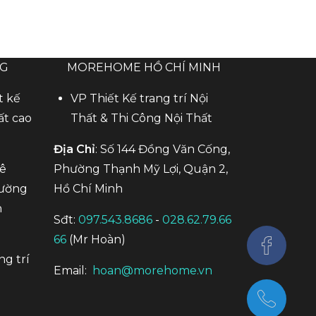
NG
MOREHOME HỒ CHÍ MINH
t kế
VP Thiết Kế trang trí Nội
ất cao
Thất & Thi Công Nội Thất
Địa Chỉ
: Số 144 Đồng Văn Cống,
Mê
Phường Thạnh Mỹ Lợi, Quận 2,
hường
Hồ Chí Minh
n
Sđt:
097.543.8686
-
028.62.79.66
66
(Mr Hoàn)
ng trí
Email:
hoan@morehome.vn