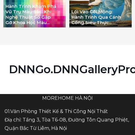
Hành Trình Khám Phá
Vũ Trụ Màu Sắc: Khi
Lối Vào Cõi Mộng:
Nghệ Thuật Số Gặp
Hành Trình Qua Cánh
Gỡ Khoa Học Màu...
Cổng Siêu Thực...
DNNGo.DNNGalleryPr
MOREHOME HÀ NỘI
01.Văn Phòng Thiết Kế & Thi Công Nội Thất
Điạ chỉ: Tầng 3, Tòa T6-08, Đường Tôn Quang Phiệt,
Quận Bắc Từ Liêm, Hà Nội