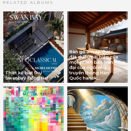
RELATED ALBUMS
Bàn gỗ ấm áp được
đặt dưới mái hiên của
một phiên bản hiện
đại của ngôi nhà
Thiết kế biệt thự
truyền thống Hàn
Swanbay Đồng Nai
Quốc hanok,...