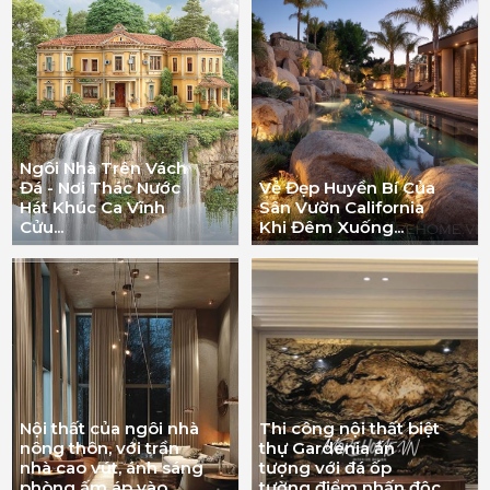
Ngôi Nhà Trên Vách
Đá - Nơi Thác Nước
Vẻ Đẹp Huyền Bí Của
Hát Khúc Ca Vĩnh
Sân Vườn California
Cửu...
Khi Đêm Xuống...
Nội thất của ngôi nhà
Thi công nội thất biệt
nông thôn, với trần
thự Gardenia ấn
nhà cao vút, ánh sáng
tượng với đá ốp
phòng ấm áp vào
tường điểm nhấn độc