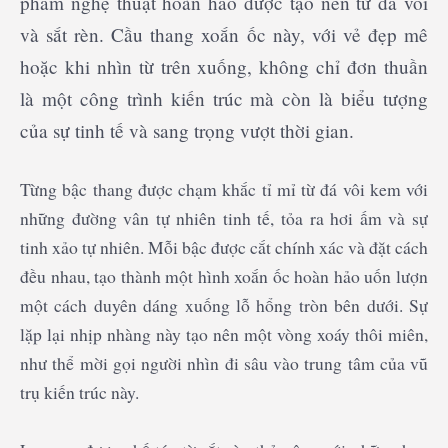
phẩm nghệ thuật hoàn hảo được tạo nên từ đá vôi
và sắt rèn. Cầu thang xoắn ốc này, với vẻ đẹp mê
hoặc khi nhìn từ trên xuống, không chỉ đơn thuần
là một công trình kiến trúc mà còn là biểu tượng
của sự tinh tế và sang trọng vượt thời gian.
Từng bậc thang được chạm khắc tỉ mỉ từ đá vôi kem với
những đường vân tự nhiên tinh tế, tỏa ra hơi ấm và sự
tinh xảo tự nhiên. Mỗi bậc được cắt chính xác và đặt cách
đều nhau, tạo thành một hình xoắn ốc hoàn hảo uốn lượn
một cách duyên dáng xuống lỗ hổng tròn bên dưới. Sự
lặp lại nhịp nhàng này tạo nên một vòng xoáy thôi miên,
như thể mời gọi người nhìn đi sâu vào trung tâm của vũ
trụ kiến trúc này.