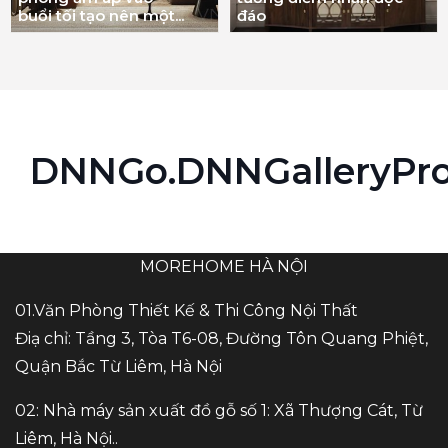
buổi tối tạo nên một...
đáo
DNNGo.DNNGalleryPr
MOREHOME HÀ NỘI
01.Văn Phòng Thiết Kế & Thi Công Nội Thất
Điạ chỉ: Tầng 3, Tòa T6-08, Đường Tôn Quang Phiệt,
Quận Bắc Từ Liêm, Hà Nội
02: Nhà máy sản xuất đồ gỗ số 1: Xã Thượng Cát, Từ
Liêm, Hà Nội..