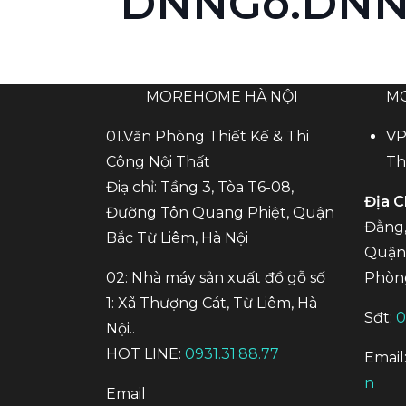
DNNGo.DNNG
MOREHOME HÀ NỘI
M
01.Văn Phòng Thiết Kế & Thi
VP
Công Nội Thất
Th
Điạ chỉ: Tầng 3, Tòa T6-08,
Địa C
Đường Tôn Quang Phiệt, Quận
Đằng,
Bắc Từ Liêm, Hà Nội
Quận 
02: Nhà máy sản xuất đồ gỗ số
Phòn
1: Xã Thượng Cát, Từ Liêm, Hà
Sđt:
0
Nội..
HOT LINE:
0931.31.88.77
Email
n
Email