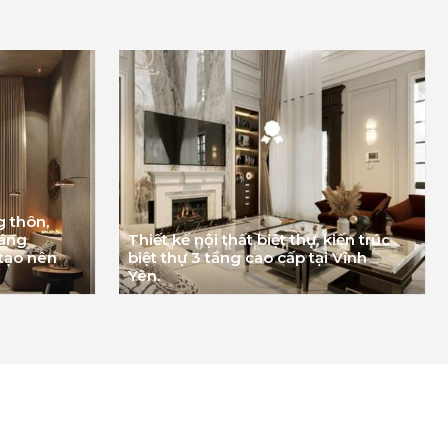
g thôn,
sáng
Thiết kế nội thất biệt thự, kiến trúc
 tạo nên
biệt thự 3 tầng cao cấp tại Vĩnh
Yên.