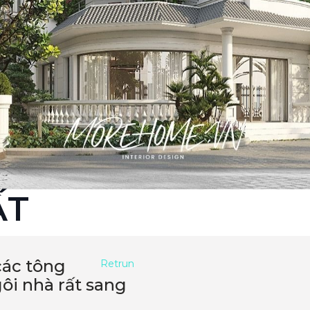
ẤT
các tông
Retrun
ôi nhà rất sang