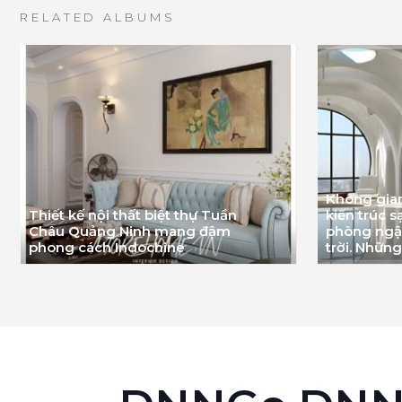
RELATED ALBUMS
Không gia
Thiết kế nội thất biệt thự Tuần
kiến trúc 
Châu Quảng Ninh mang đậm
phòng ngập
phong cách Indochine
trời. Những.