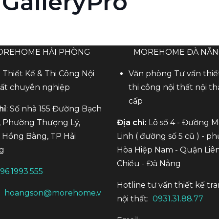
alleryPro
OREHOME HẢI PHÒNG
MOREHOME ĐÀ NẴ
 Thiết Kế & Thi Công Nội
Văn phòng Tư vấn thiế
ất chuyên nghiệp
thi công nội thất nội th
cấp
hỉ
: Số nhà 155 Đường Bạch
 Phường Thượng Lý,
Địa chỉ:
Lô số 4 - Đường 
Hồng Bàng, TP Hải
Linh ( đường số 5 cũ ) - p
g
Hòa Hiệp Nam - Quận Liê
Chiểu - Đà Nẵng
96.1993.555
Hotline tư vấn thiết kế tra
:
hoangson@morehome.v
nội thất:
0931.31.88.77