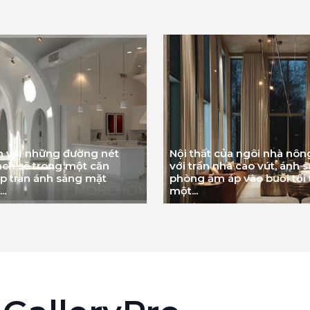
n với những đường nét
Nội thất của ngôi nhà nôn
sạch sẽ trong một căn
với trần nhà cao vút, ánh 
 tràn ánh sáng mặt
phòng ấm áp vào buổi tối
..
một...