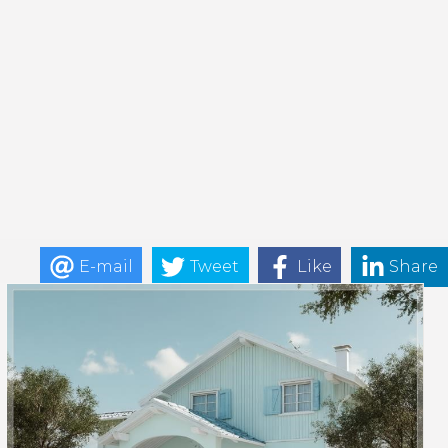
E-mail
Tweet
Like
Share