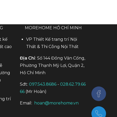
NG
MOREHOME HỒ CHÍ MINH
t kế
VP Thiết Kế trang trí Nội
ất cao
Thất & Thi Công Nội Thất
Địa Chỉ
: Số 144 Đồng Văn Cống,
Mê
Phường Thạnh Mỹ Lợi, Quận 2,
hường
Hồ Chí Minh
n
Sđt:
097.543.8686
-
028.62.79.66
66
(Mr Hoàn)
ng trí
Email:
hoan@morehome.vn